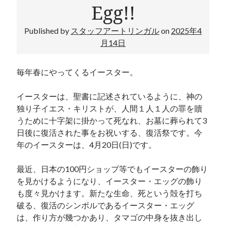
Egg!!
ロ
カテゴリー
グ
Published by
スタッフアートリンガル
on
2025年4
月14日
イタリア語
イベント
オランダ語
毎年春にやってくるイースター。
スペイン語
ドイツ語
イースターは、聖書に記述されているように、神の
フランス語
独り子イエス・キリストが、人間１人１人の罪を贖
ブログ
うために十字架に掛かって死なれ、お墓に葬られて3
英会話
日後に復活された事をお祝いする、復活祭です。今
年のイースターは、4月20日(日)です。
最近、日本の100円ショップ等でもイースターの飾り
2026年8月
を見かけるようになり、イースター・エッグの飾り
月
火
水
木
金
土
日
も度々見かけます。新たな生命、死という殻を打ち
破る、復活のシンボルであるイースター・エッグ
1
2
は、作り方が幾つかあり、タマゴの中身を抜き出し
3
4
5
6
7
8
9