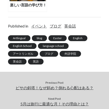
楽しい言語の学び方！
Published in
イベント
ブログ
英会話
Artlingual
blog
Easter
English
English School
language school
アートリンガル
ブログ
外語学院
英会話
英語
Previous Post
ピサの斜塔！なぜ斜め？倒れる心配はある？
Next Post
5月は旅行に最適な月！その理由とは？