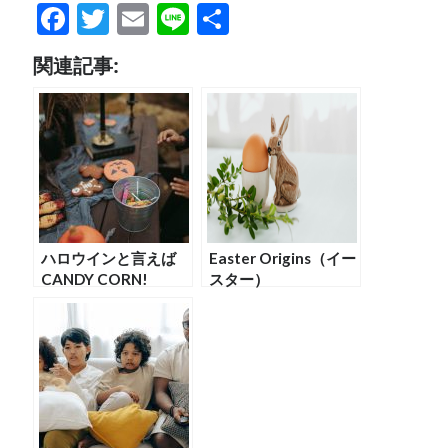
F
T
E
Li
共
ac
w
m
n
有
関連記事:
e
itt
ai
e
b
er
l
o
o
k
ハロウインと言えば
Easter Origins（イー
CANDY CORN!
スター）