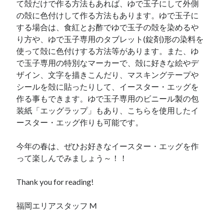
て殻だけで作る方法もあれば、ゆで玉子にして外側
10
11
12
13
14
15
16
の殻に色付けして作る方法もあります。ゆで玉子に
する場合は、食紅とお酢でゆで玉子の殻を染めるや
17
18
19
20
21
22
23
り方や、ゆで玉子専用のタブレット(錠剤)形の染料を
24
25
26
27
28
29
30
使って殻に色付けする方法等があります。また、ゆ
31
で玉子専用の特別なマーカーで、殻に好きな絵やデ
ザイン、文字を描きこんだり、マスキングテープや
« 7月
シールを殻に貼ったりして、イースター・エッグを
作る事もできます。ゆで玉子専用のビニール製の包
装紙「エッグラップ」もあり、こちらを使用したイ
ースター・エッグ作りも可能です。
今年の春は、ぜひお好きなイースター・エッグを作
って楽しんでみましょう～！！
Thank you for reading!
福岡エリアスタッフ M