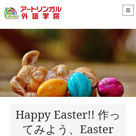
ア
ope
prim
men
ー
Sidebar
ト
Search
リ
ン
ガ
ル
ス
最近の投稿
タ
カラフルな炭酸飲料‼
日本と違う‼海外の魚釣り
ッ
Happy Easter!! 作っ
ネイティブがよく使う！覚えておきたい英語イディオム5選
フ
Spring in Europe vs. Japan
てみよう、Easter
イチゴや牛肉・・・ところ変われば変わる品質
ブ