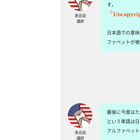
す。
「Uncopyri
英会話
講師
日本語での意味
ファベットが被
最後に今度はた
という単語は日
アルファベット
英会話
講師