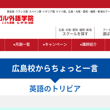
英会話･フランス語･スペイン語･イタリア語･ドイツ語、広島・大阪・愛知・福岡・新潟のア
広島･大阪･愛知･福岡･新潟
アー
スクールを探す
選ば
ス
月謝一覧
キャンペーン
講師紹介
広島校からちょっと一言
英語のトリビア