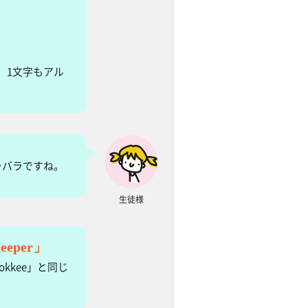
、1文字もアル
ラバラですね。
生徒様
eeper」
kkee」と同じ