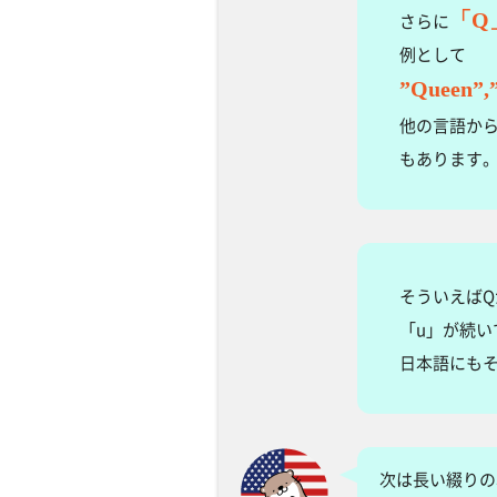
「Q
さらに
例として
”Queen”,
他の言語か
もあります
そういえば
「u」が続い
日本語にも
次は長い綴りの