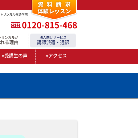
ートリンガル外語学院
0120-815-468
トリンガルが
法人向けサービス
れる理由
講師派遣・通訳
受講生の声
アクセス