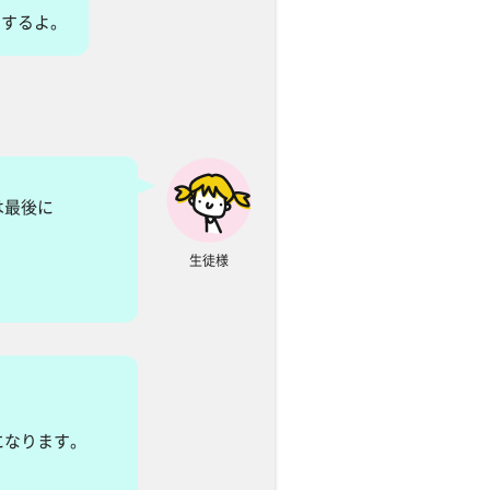
をするよ。
は最後に
生徒様
になります。